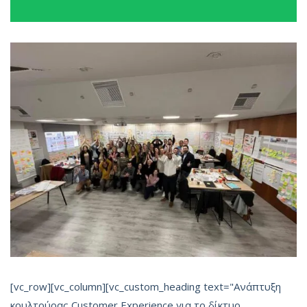
[vc_row][vc_column][vc_custom_heading text="Ανάπτυξη
κουλτούρας Customer Experience για το δίκτυο