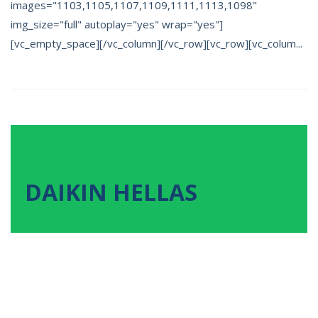
images="1103,1105,1107,1109,1111,1113,1098"
img_size="full" autoplay="yes" wrap="yes"]
[vc_empty_space][/vc_column][/vc_row][vc_row][vc_colum...
08
ΝΟΕ
2022
DAIKIN HELLAS