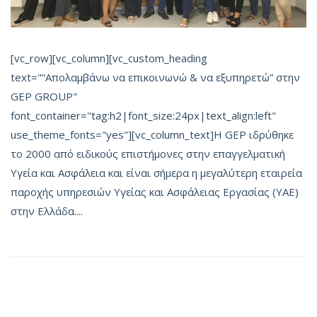
[vc_row][vc_column][vc_custom_heading
text="“Απολαμβάνω να επικοινωνώ & να εξυπηρετώ” στην
GEP GROUP"
font_container="tag:h2|font_size:24px|text_align:left"
use_theme_fonts="yes"][vc_column_text]Η GEP ιδρύθηκε
το 2000 από ειδικούς επιστήμονες στην επαγγελματική
Υγεία και Ασφάλεια και είναι σήμερα η μεγαλύτερη εταιρεία
παροχής υπηρεσιών Υγείας και Ασφάλειας Eργασίας (ΥΑΕ)
στην Ελλάδα....