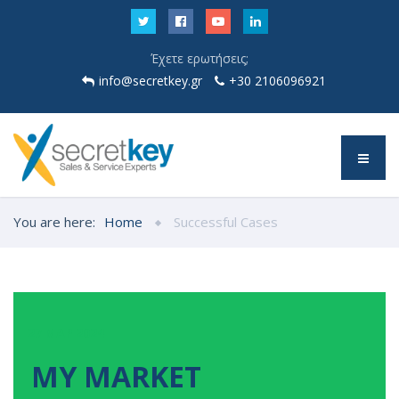
Έχετε ερωτήσεις;
info@secretkey.gr
+30 2106096921
You are here:
Home
Successful Cases
27
ΜΑΡ
2024
MY MARKET