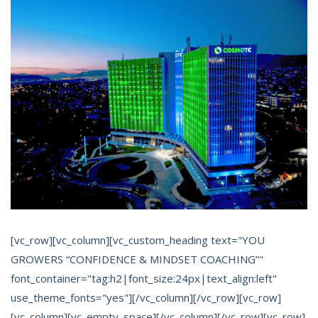
[vc_row][vc_column][vc_custom_heading text="YOU
GROWERS “CONFIDENCE & MINDSET COACHING”"
font_container="tag:h2|font_size:24px|text_align:left"
use_theme_fonts="yes"][/vc_column][/vc_row][vc_row]
[vc_column][vc_empty_space][/vc_column][/vc_row][vc_row]