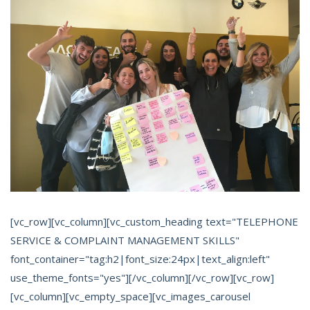
[vc_row][vc_column][vc_custom_heading text="TELEPHONE
SERVICE & COMPLAINT MANAGEMENT SKILLS"
font_container="tag:h2|font_size:24px|text_align:left"
use_theme_fonts="yes"][/vc_column][/vc_row][vc_row]
[vc_column][vc_empty_space][vc_images_carousel