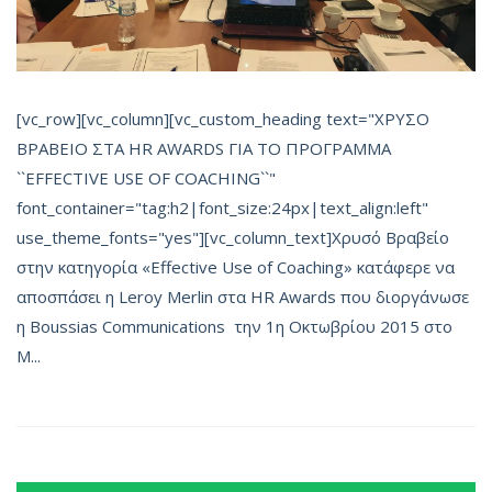
[vc_row][vc_column][vc_custom_heading text="ΧΡΥΣΟ
ΒΡΑΒΕΙΟ ΣΤΑ HR AWARDS ΓΙΑ ΤΟ ΠΡΟΓΡΑΜΜΑ
``EFFECTIVE USE OF COACHING``"
font_container="tag:h2|font_size:24px|text_align:left"
use_theme_fonts="yes"][vc_column_text]Χρυσό Βραβείο
στην κατηγορία «Effective Use of Coaching» κατάφερε να
αποσπάσει η Leroy Merlin στα HR Awards που διοργάνωσε
η Boussias Communications την 1η Οκτωβρίου 2015 στο
Μ...