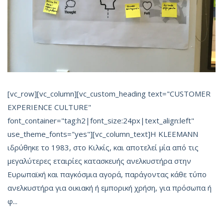
[vc_row][vc_column][vc_custom_heading text="CUSTOMER
EXPERIENCE CULTURE"
font_container="tag:h2|font_size:24px|text_align:left"
use_theme_fonts="yes"][vc_column_text]Η KLEEMANN
ιδρύθηκε το 1983, στο Κιλκίς, και αποτελεί μία από τις
μεγαλύτερες εταιρίες κατασκευής ανελκυστήρα στην
Ευρωπαϊκή και παγκόσμια αγορά, παράγοντας κάθε τύπο
ανελκυστήρα για οικιακή ή εμπορική χρήση, για πρόσωπα ή
φ...