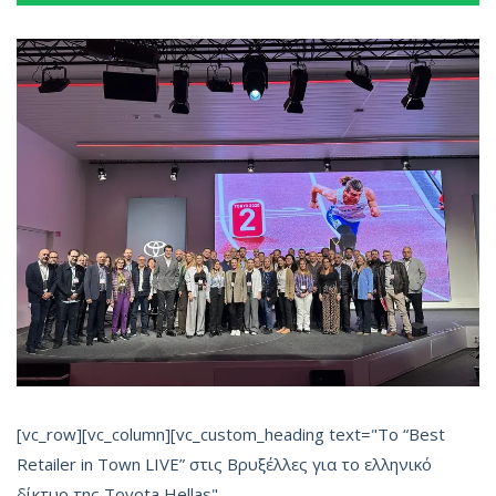
[vc_row][vc_column][vc_custom_heading text="Το “Best
Retailer in Town LIVE” στις Βρυξέλλες για το ελληνικό
δίκτυο της Toyota Hellas"