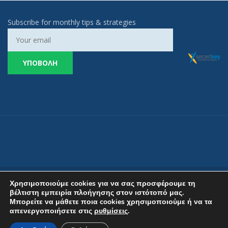
Subscribe for monthly tips & strategies
Χρησιμοποιούμε cookies για να σας προσφέρουμε τη
βέλτιστη εμπειρία πλοήγησης στον ιστότοπό μας.
Μπορείτε να μάθετε ποια cookies χρησιμοποιούμε ή να τα
απενεργοποιήσετε στις
ρυθμίσεις
.
Copyright © 2024 Secret Key. All rights reserved. Developed by
JustOnLine
.
Πολιτική Απορρήτου