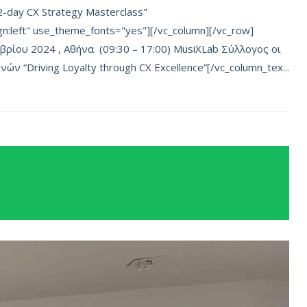
2-day CX Strategy Masterclass"
gn:left" use_theme_fonts="yes"][/vc_column][/vc_row]
μβρίου 2024 , Αθήνα (09:30 – 17:00) MusiXLab Σύλλογος οι
 “Driving Loyalty through CX Excellence”[/vc_column_tex...