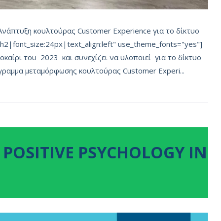
"Ανάπτυξη κουλτούρας Customer Experience για το δίκτυο
2|font_size:24px|text_align:left" use_theme_fonts="yes"]
οκαίρι του 2023 και συνεχίζει να υλοποιεί για το δίκτυο
ραμμα μεταμόρφωσης κουλτούρας Customer Experi...
 POSITIVE PSYCHOLOGY IN