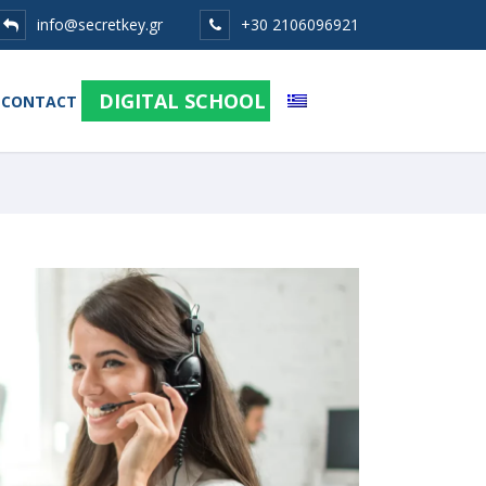
info@secretkey.gr
+30 2106096921
DIGITAL SCHOOL
CONTACT