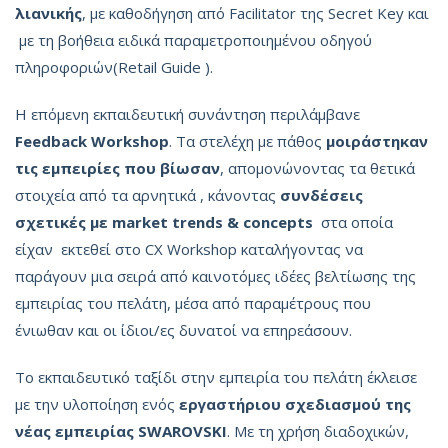
λιανικής
, με καθοδήγηση από Facilitator της Secret Key και
με τη βοήθεια ειδικά παραμετροποιημένου οδηγού
πληροφοριών(Retail Guide ).
Η επόμενη εκπαιδευτική συνάντηση περιλάμβανε
Feedback
Workshop
. Τα στελέχη με πάθος
μοιράστηκαν
τις
εμπειρίες
που
βίωσαν
, απομονώνοντας τα θετικά
στοιχεία από τα αρνητικά , κάνοντας
συνδέσεις
σχετικές
με
market
trends
&
concepts
στα οποία
είχαν εκτεθεί στο CX Workshop καταλήγοντας να
παράγουν μια σειρά από καινοτόμες ιδέες βελτίωσης της
εμπειρίας του πελάτη, μέσα από παραμέτρους που
ένιωθαν και οι ίδιοι/ες δυνατοί να επηρεάσουν.
Το εκπαιδευτικό ταξίδι στην εμπειρία του πελάτη έκλεισε
με την υλοποίηση ενός
εργαστήριου
σχεδιασμού
της
νέας
εμπειρίας
SWAROVSKI
. Με τη χρήση διαδοχικών,