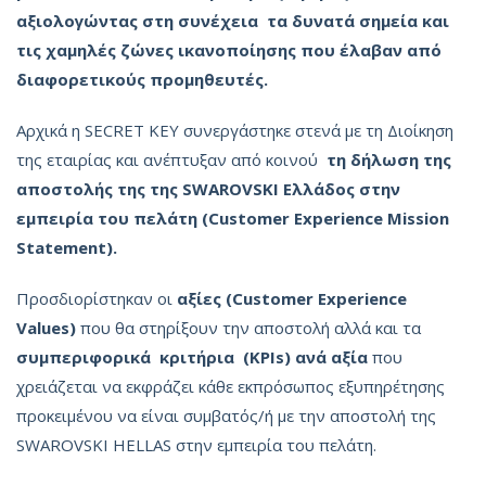
αξιολογώντας
στη
συνέχεια
τα
δυνατά
σημεία
και
τις
χαμηλές
ζώνες
ικανοποίησης
που
έλαβαν
από
διαφορετικούς
προμηθευτές.
Αρχικά η SECRET KEY συνεργάστηκε στενά με τη Διοίκηση
της εταιρίας και ανέπτυξαν από κοινού
τη
δήλωση
της
αποστολής
της
της
SWAROVSKI
Ελλάδος
στην
εμπειρία
του
πελάτη
(
Customer
Experience
Mission
Statement
).
Προσδιορίστηκαν οι
αξίες
(
Customer
Experience
Values
)
που θα στηρίξουν την αποστολή αλλά και τα
συμπεριφορικά
κριτήρια
(
KPIs
)
ανά
αξία
που
χρειάζεται να εκφράζει κάθε εκπρόσωπος εξυπηρέτησης
προκειμένου να είναι συμβατός/ή με την αποστολή της
SWAROVSKI HELLAS στην εμπειρία του πελάτη.