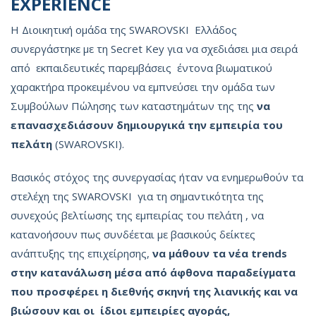
EXPERIENCE
Η Διοικητική ομάδα της SWAROVSKI Ελλάδος
συνεργάστηκε με τη Secret Key για να σχεδιάσει μια σειρά
από εκπαιδευτικές παρεμβάσεις έντονα βιωματικού
χαρακτήρα προκειμένου να εμπνεύσει την ομάδα των
Συμβούλων Πώλησης των καταστημάτων της της
να
επανασχεδιάσουν
δημιουργικά
την
εμπειρία
του
πελάτη
(SWAROVSKI).
Βασικός στόχος της συνεργασίας ήταν να ενημερωθούν τα
στελέχη της SWAROVSKI για τη σημαντικότητα της
συνεχούς βελτίωσης της εμπειρίας του πελάτη , να
κατανοήσουν πως συνδέεται με βασικούς δείκτες
ανάπτυξης της επιχείρησης,
να
μάθουν
τα
νέα
trends
στην
κατανάλωση
μέσα
από
άφθονα
παραδείγματα
που
προσφέρει
η
διεθνής
σκηνή
της
λιανικής
και
να
βιώσουν
και
οι
ίδιοι
εμπειρίες
αγοράς
,