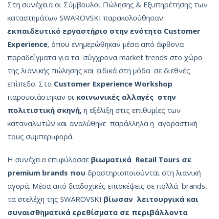
Στη συνέχεια οι Σύμβουλοι Πώλησης & Εξυπηρέτησης των
καταστημάτων SWAROVSKI παρακολούθησαν
εκπαιδευτικό
εργαστήριο
στην
ενότητα
Customer
Experience
, όπου ενημερώθηκαν μέσα από άφθονα
παραδείγματα για τα σύγχρονα market trends στο χώρο
της λιανικής πώλησης και ειδικά στη μόδα σε διεθνές
επίπεδο. Στο
Customer
Experience
Workshop
παρουσιάστηκαν οι
κοινωνικές
αλλαγές
στην
πολιτιστική
σκηνή
,
η εξέλιξη στις επιθυμίες των
καταναλωτών και αναλύθηκε παράλληλα η αγοραστική
τους συμπεριφορά.
Η συνέχεια επιφύλασσε
βιωματικά
Retail
Tours
σε
premium
brands
που
δραστηριοποιούνται στη λιανική
αγορά. Μέσα από διαδοχικές επισκέψεις σε πολλά brands,
τα στελέχη της SWAROVSKI
βίωσαν
λειτουργικά
και
συναισθηματικά
ερεθίσματα
σε
περιβάλλοντα