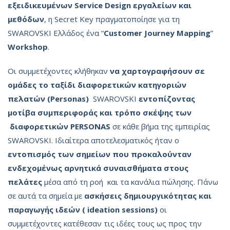
εξειδικευμένων
Service
Design
εργαλείων
και
μεθόδων
, η Secret Key πραγματοποίησε για τη
SWAROVSKI Ελλάδος ένα “
Customer
Journey
Mapping
”
Workshop
.
Οι συμμετέχοντες κλήθηκαν
να
χαρτογραφήσουν
σε
ομάδες
το
ταξίδι
διαφορετικών
κατηγοριών
πελατών
(
Personas
)
SWAROVSKI
εντοπίζοντας
μοτίβα
συμπεριφοράς
και
τρόπο
σκέψης
των
διαφορετικών
PERSONAS
σε κάθε βήμα της εμπειρίας
SWAROVSKI. Ιδιαίτερα αποτελεσματικός ήταν ο
εντοπισμός
των
σημείων
που
προκαλούνταν
ενδεχομένως
αρνητικά
συναισθήματα
στους
πελάτες
μέσα από τη ροή και τα κανάλια πώλησης. Πάνω
σε αυτά τα σημεία με
ασκήσεις
δημιουργικότητας
και
παραγωγής
ιδεών
(
ideation
sessions
)
οι
συμμετέχοντες κατέθεσαν τις ιδέες τους ως προς την